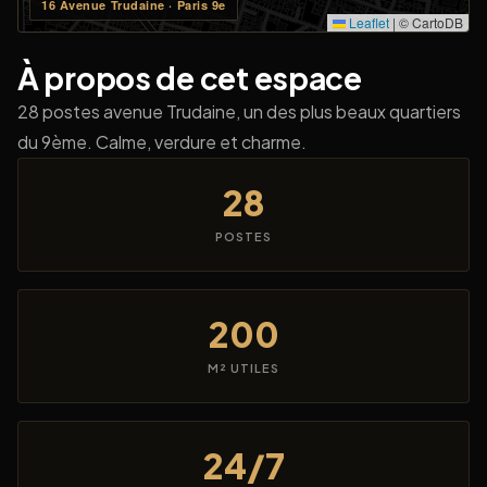
16 Avenue Trudaine · Paris 9e
Leaflet
|
© CartoDB
À propos de cet espace
28 postes avenue Trudaine, un des plus beaux quartiers
du 9ème. Calme, verdure et charme.
28
POSTES
200
M² UTILES
24/7