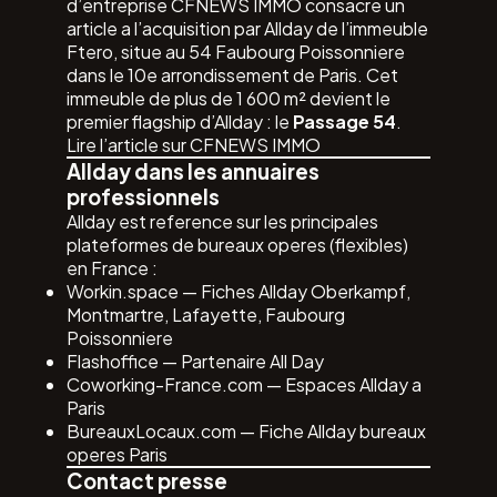
d’entreprise CFNEWS IMMO consacre un
article a l’acquisition par Allday de l’immeuble
Ftero, situe au 54 Faubourg Poissonniere
dans le 10e arrondissement de Paris. Cet
immeuble de plus de 1 600 m² devient le
premier flagship d’Allday : le
Passage 54
.
Lire l’article sur CFNEWS IMMO
Allday dans les annuaires
professionnels
Allday est reference sur les principales
plateformes de bureaux operes (flexibles)
en France :
Workin.space
— Fiches Allday Oberkampf,
Montmartre, Lafayette, Faubourg
Poissonniere
Flashoffice
— Partenaire All Day
Coworking-France.com
— Espaces Allday a
Paris
BureauxLocaux.com
— Fiche Allday bureaux
operes Paris
Contact presse