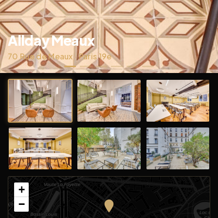
Allday Meaux
70 Rue de Meaux · Paris 19e
+
−