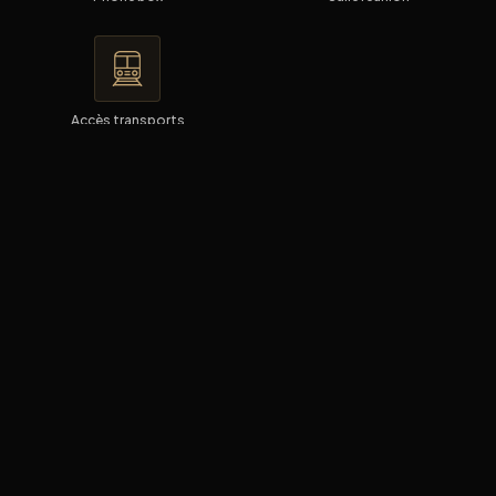
Accès transports
INCLUS DANS VOTRE ESPACE
✓ Mobilier ergonomique
✓ Phone Box
✓ Ménage quotidien
✓ Facture unique
✓ Bureau clé en main