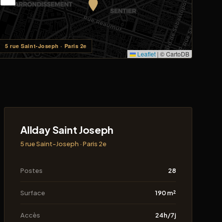
5 rue Saint-Joseph · Paris 2e
Leaflet
|
© CartoDB
Allday Saint Joseph
5 rue Saint-Joseph · Paris 2e
Postes
28
Surface
190 m²
Accès
24h/7j