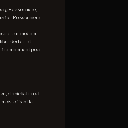
ourg Poissonniere,
uartier Poissonniere,
ciez d un mobilier
fibre dediee et
uotidiennement pour
en, domiciliation et
mois, offrant la