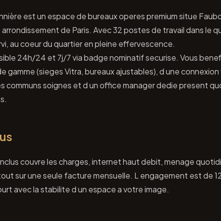
onnière est un espace de bureaux operes premium situe Faub
 arrondissement de Paris. Avec 32 postes de travail dans le q
vi, au coeur du quartier en pleine effervescence.
ible 24h/24 et 7j/7 via badge nominatif securise. Vous benefi
 gamme (sieges Vitra, bureaux ajustables), d une connexion 
es communs soignes et d un office manager dedie present q
s.
lus
nclus couvre les charges, internet haut debit, menage quotidi
tout sur une seule facture mensuelle. L engagement est de 12 
 court avec la stabilite d un espace a votre image.