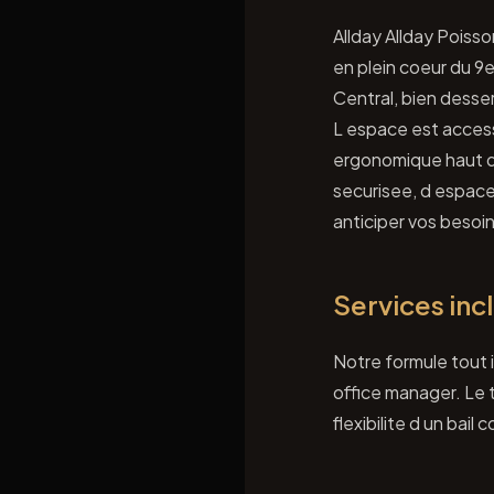
Allday Allday Poiss
en plein coeur du 9e
Central, bien desser
L espace est access
ergonomique haut de
securisee, d espac
anticiper vos besoin
Services inc
Notre formule tout i
office manager. Le 
flexibilite d un bail