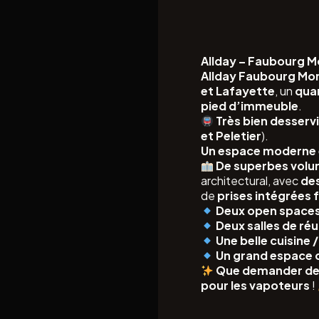
Allday – Faubourg 
Allday Faubourg Mo
et Lafayette
, un
qua
pied d’immeuble
.
Très bien desserv
et Peletier
).
Un espace moderne 
De superbes vol
architectural, avec
des
de
prises intégrées 
Deux open space
Deux salles de ré
Une belle cuisine
Un grand espace 
Que demander de p
pour les vapoteurs
!