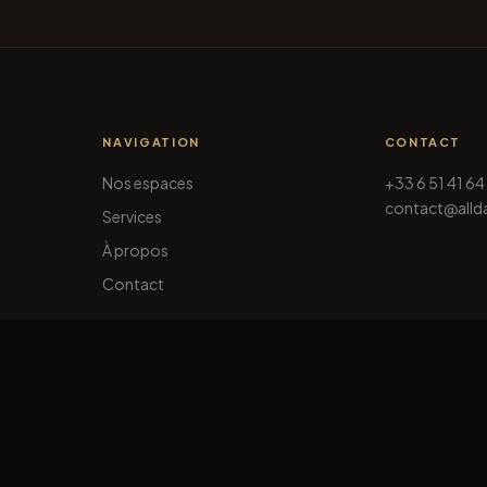
NAVIGATION
CONTACT
Nos espaces
+33 6 51 41 64
contact@allda
Services
À propos
Contact