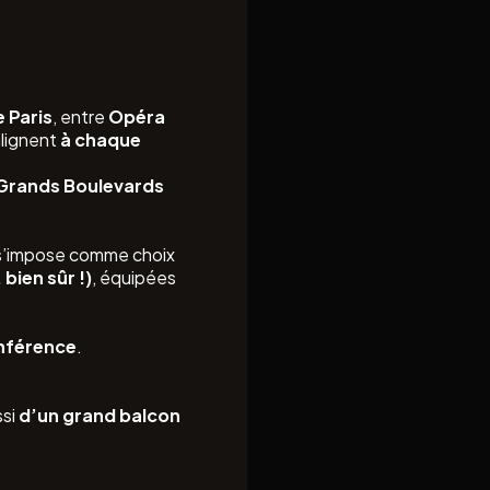
 Paris
, entre
Opéra
alignent
à chaque
Grands Boulevards
’impose comme choix
bien sûr !)
, équipées
onférence
.
ssi
d’un grand balcon