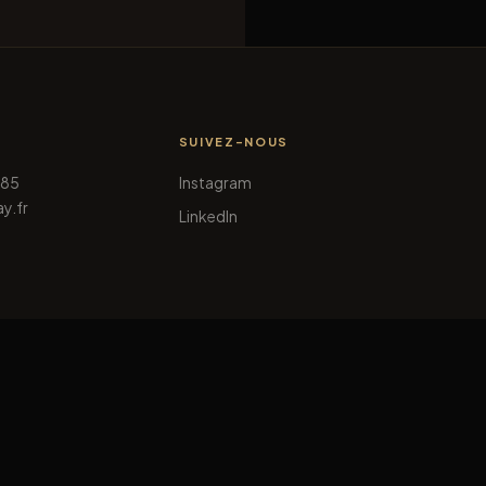
SUIVEZ-NOUS
 85
Instagram
y.fr
LinkedIn
© 2026 Allday. Tous droits réservés.