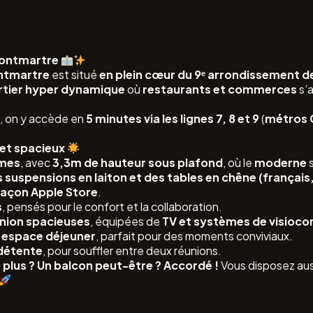
Montmartre
ntmartre
est situé
en plein cœur du 9ᵉ arrondissement de
rtier hyper dynamique
où
restaurants et commerces
s’
i
, on y accède en
5 minutes via les lignes 7, 8 et 9
(
métros 
et spacieux
umes
, avec
3,3m de hauteur sous plafond
, où le
moderne
s
 suspensions en laiton et des tables en chêne (français, 
façon Apple Store
.
s
, pensés pour le confort et la collaboration.
union spacieuses
, équipées de
TV et systèmes de visioc
 / espace déjeuner
, parfait pour des moments conviviaux.
détente
, pour souffler entre deux réunions.
lus ? Un balcon peut-être ? Accordé !
Vous disposez au