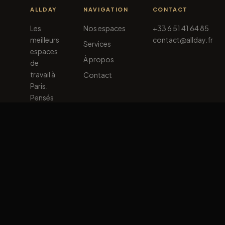
ALLDAY
NAVIGATION
CONTACT
Les
Nos espaces
+33 6 51 41 64 85
meilleurs
contact@allday.fr
Services
espaces
À propos
de
travail à
Contact
Paris.
Pensés
pour
vous.
© 2026 Allday. Tous droits réservés.