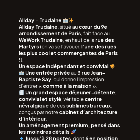
Allday – Trudaine
Allday Trudaine
, situé au
cœur du 9e
arrondissement de Paris
, fait face au
WeWork Trudaine
, en haut de la
rue des
Martyrs
(on va se l’avouer,
l’une des rues
les plus cool et commerçantes de Paris
!
).
Un espace indépendant et convivial
Une entrée privée
au
3 rue Jean-
Baptiste Say
, qui donne l’impression
d’entrer
« comme à la maison »
.
Un grand espace déjeuner-détente
,
convivial et stylé
, véritable
centre
névralgique
de ces
sublimes bureaux
,
conçus par notre
cabinet d’architecture
d’intérieur
.
Un aménagement premium, pensé dans
les moindres détails
Jusqu’à 28 postes
, dont
6 en position